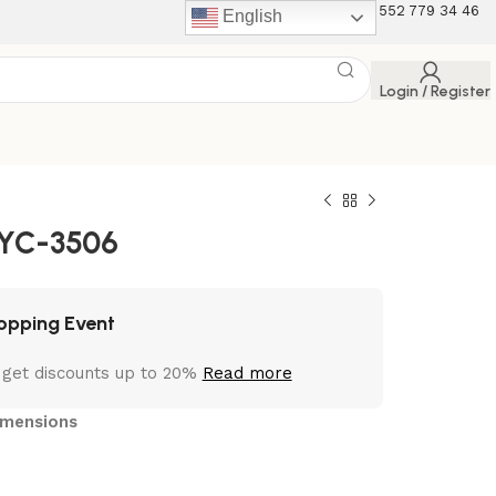
+90 507 453 12 75 +90 552 779 34 46
English
Login / Register
YC-3506
opping Event
 get discounts up to 20%
Read more
Dimensions