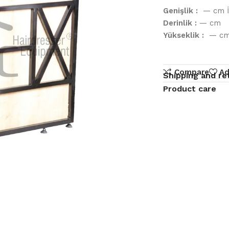
Genişlik :
— cm İ
Derinlik :
— cm
Yükseklik :
— c
Compare
Ad
Shipping and re
Product care