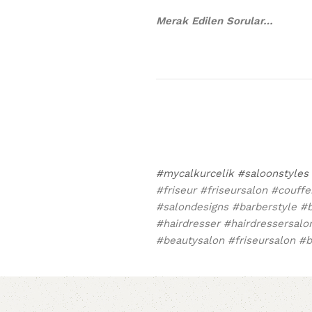
Merak Edilen Sorular…
#mycalkurcelik
#saloonstyles
#friseur #friseursalon #couff
#salondesigns #barberstyle #b
#hairdresser #hairdressersalon
#beautysalon #friseursalon #b