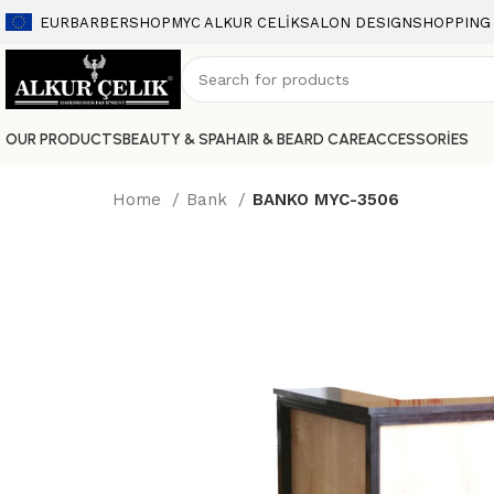
EUR
BARBERSHOP
MYC ALKUR CELİK
SALON DESIGN
SHOPPING
OUR PRODUCTS
BEAUTY & SPA
HAIR & BEARD CARE
ACCESSORİES
Home
Bank
BANKO MYC-3506