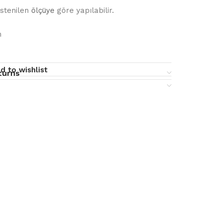
stenilen
ölçüye
göre yapılabilir.
m
d to wishlist
turns