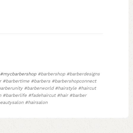
#mycbarbershop
#barbershop #barberdesigns
er #barbertime #barbers #barbershopconnect
arberunity #barberworld #hairstyle #haircut
 #barberlife #fadehaircut #hair #barber
eautysalon #hairsalon